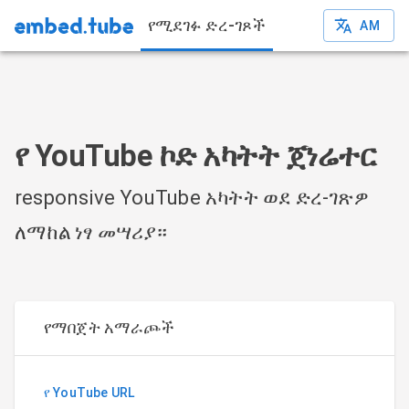
የሚደገፉ ድረ-ገጾች
AM
የ YouTube ኮድ አካትት ጀነሬተር
responsive YouTube አካትት ወደ ድረ-ገጽዎ
ለማከል ነፃ መሣሪያ።
የማበጀት አማራጮች
የ YouTube URL