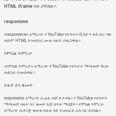
HTML iframe ኮድ ያሻሽሉ።
responsive
«responsive» አማራጭ የ YouTube የተካተተ ቪዲዮን ወደ ድረ-ገጽ
ወይም HTML ኮንቴይነር ሙሉ ስፋት ያዘረጋዋል።
የምስል ጥምርታ
«የምስል ጥምርታ» አማራጭ የ YouTube የተካተተ ማጫወቻ ቅርጽ
ሁልጊዜ ይጠብቃል።
ስፋት እና ቁመት
responsive አማራጭ ሲጠፋ ብቻ ይታያል። የ YouTube የተካተተ
ማጫወቻ ስፋት እና ቁመት እጅ ሰጥቶ ማበጀት። የምስል ጥምርታ
አማራጭ ሲቀናጅ ቁመቱ ስፋቱ ላይ ተመስርቶ ራስ-ሰር ይሰላል።