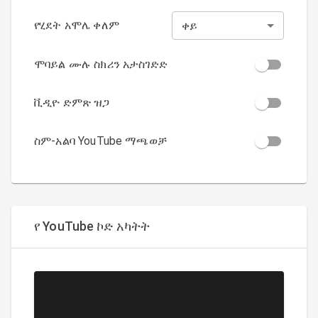
የሂደት አሞሌ ቀለም
ቀይ
ሞባይል ሙሉ ስክሪን አታስገድድ
ቪዲዮ ድምጽ ዝጋ
ስም-አልባ YouTube ማጫወቻ
የ YouTube ኮድ አካትት