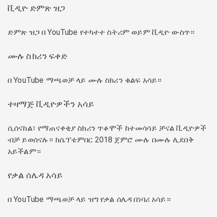
ቪዲዮ ድምጽ ዝጋ
ድምጽ ዝጋ በ YouTube የተካተተ ስትሪም ወይም ቪዲዮ ውስጥ።
ሙሉ ስክሪን ፍቀድ
በ YouTube ማጫወቻ ላይ ሙሉ ስክሪን ቁልፍ አሳይ።
ተዛማጅ ቪዲዮዎችን አሳይ
ሲሰናከል፣ የማጠናቀቂያ ስክሪን ጥቆሞች ከተመሳሳይ ቻናል ቪዲዮዎች
ብቻ ይወሰናሉ። ከሴፕቴምበር 2018 ጀምሮ ሙሉ በሙሉ ሊደበቅ
አይችልም።
የቃል ሰሌዳ አሳይ
በ YouTube ማጫወቻ ላይ ዝግ የቃል ሰሌዳ በነባሪ አሳይ።