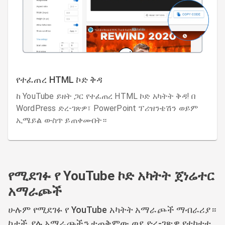
የተፈጠረ HTML ኮድ ቅዳ
ከ YouTube ይዘት ጋር የተፈጠረ HTML ኮድ አካትት ቅዳ! በ
WordPress ድረ-ገጽዎ፣ PowerPoint ፕሪዝንቴሽን ወይም
ኢሜይል ውስጥ ይጠቀሙበት።
የሚደገፉ የ YouTube ኮድ አካትት ጀነሬተር
አማራጮች
ሁሉም የሚደገፉ የ YouTube አካትት አማራጮች ማብራሪያ።
ከታች ያሉ አማራጮችን ተጠቅምው ወደ ድረ-ገጽዎ የተካተተ