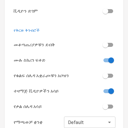
ቪዲዮን ድገም
የቅርጽ ቅንብሮች
መቆጣጠሪያዎቹን ደብቅ
ሙሉ ስክሪን ፍቀድ
የቁልፍ ሰሌዳ አቋራጮቹን አቦዝን
ተዛማጅ ቪዲዮዎችን አሳይ
የቃል ሰሌዳ አሳይ
የማጫወቻ ቋንቋ