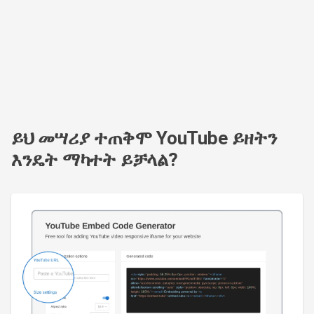
ይህ መሣሪያ ተጠቅሞ YouTube ይዘትን
እንዴት ማካተት ይቻላል?