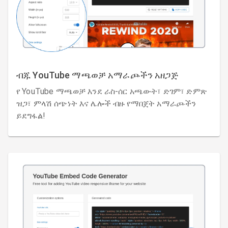
ብጁ YouTube ማጫወቻ አማራጮችን አዘጋጅ
የ YouTube ማጫወቻ እንደ ራስ-ሰር አጫውት፣ ድገም፣ ድምጽ
ዝጋ፣ ምላሽ ሰጭነት እና ሌሎች ብዙ የማበጀት አማራጮችን
ይደግፋል!