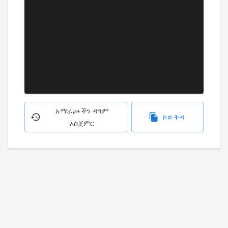
አማራጮችን ዳግም
ኮድ ቅዳ
አስጀምር