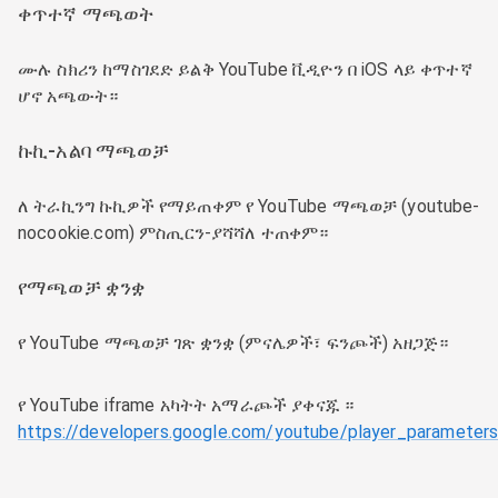
ቀጥተኛ ማጫወት
ሙሉ ስክሪን ከማስገደድ ይልቅ YouTube ቪዲዮን በ iOS ላይ ቀጥተኛ
ሆኖ አጫውት።
ኩኪ-አልባ ማጫወቻ
ለ ትራኪንግ ኩኪዎች የማይጠቀም የ YouTube ማጫወቻ (youtube-
nocookie.com) ምስጢርን-ያሻሻለ ተጠቀም።
የማጫወቻ ቋንቋ
የ YouTube ማጫወቻ ገጽ ቋንቋ (ምናሌዎች፣ ፍንጮች) አዘጋጅ።
የ YouTube iframe አካትት አማራጮች ያቀናጁ ።
https://developers.google.com/youtube/player_parameter