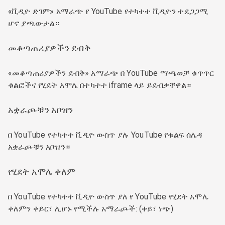
«ቪዲዮ ድገም» አማራጭ የ YouTube የተካተተ ቪዲዮን ተደጋጋሚ
ሆኖ ያጫውታል።
መቆጣጠሪያዎችን ደብቅ
«መቆጣጠሪያዎችን ደብቅ» አማራጭ በ YouTube ማጫወቻ ቁጥጥር
ቁልፎችና የሂደት አሞሌ በተካተተ iframe ላይ ይደብቃቸዋል።
አቋራጮቹን አቦዝን
በ YouTube የተካተተ ቪዲዮ ውስጥ ያሉ YouTube የቁልፍ ሰሌዳ
አቋራጮቹን አቦዝን።
የሂደት አሞሌ ቀለም
በ YouTube የተካተተ ቪዲዮ ውስጥ ያለ የ YouTube የሂደት አሞሌ
ቀለምን ቀይር፣ ሊሆኑ የሚችሉ አማራጮች: (ቀይ፣ ነጭ)