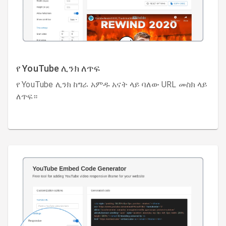
የ YouTube ሊንክ ለጥፍ
የ YouTube ሊንክ ከግራ አምዱ አናት ላይ ባለው URL መስክ ላይ
ለጥፍ።