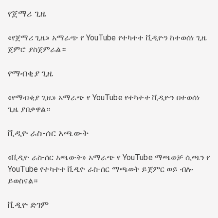
የጀማሪ ጊዜ
«የጀማሪ ጊዜ» አማራጭ የ YouTube የተካተተ ቪዲዮን ከተወሰነ ጊዜ
ጀምሮ ያስጀምራል።
የማብቂያ ጊዜ
«የማብቂያ ጊዜ» አማራጭ የ YouTube የተካተተ ቪዲዮን በተወሰነ
ጊዜ ያበቃዋል።
ቪዲዮ ራስ-ሰር አጫውት
«ቪዲዮ ራስ-ሰር አጫውት» አማራጭ የ YouTube ማጫወቻ ሲጫን የ
YouTube የተካተተ ቪዲዮ ራስ-ሰር ማጫወት ይጀምር ወይ ብሎ
ይወስናል።
ቪዲዮ ድገም