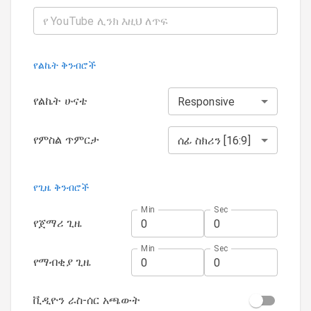
የልኬት ቅንብሮች
የልኬት ሁናቴ
Responsive
የምስል ጥምርታ
ሰፊ ስክሪን [16:9]
የጊዜ ቅንብሮች
Min
Sec
የጀማሪ ጊዜ
Min
Sec
የማብቂያ ጊዜ
ቪዲዮን ራስ-ሰር አጫውት