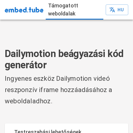
Támogatott
HU
weboldalak
Dailymotion beágyazási kód
generátor
Ingyenes eszköz Dailymotion videó
reszponzív iframe hozzáadásához a
weboldaladhoz.
Testreszabási lehetőségek