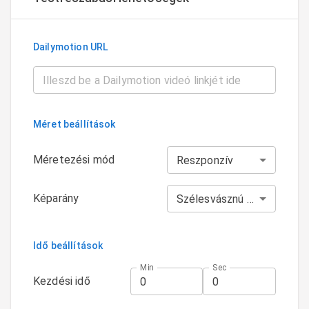
Dailymotion URL
Méret beállítások
Méretezési mód
Reszponzív
Képarány
Szélesvásznú [16:9]
Idő beállítások
Min
Sec
Kezdési idő