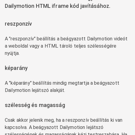
Dailymotion HTML iframe kód javításához.
reszponzív
A "reszponzív" beállítás a beágyazott Dailymotion videót
a weboldal vagy a HTML tároló teljes szélességére
nyújtja.
képarány
A "képarány" beállítás mindig megtartja a beágyazott
Dailymotion lejátszó alakját.
szélesség és magasság
Csak akkor jelenik meg, ha a reszponzív beállítás ki van
kapcsolva. A beágyazott Dailymotion lejátszó
szélességének és magasságának kézi testreszabása. Ha