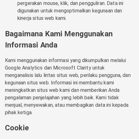
pergerakan mouse, klik, dan pengguliran. Data ini
digunakan untuk mengoptimalkan kegunaan dan
kinerja situs web kami.
Bagaimana Kami Menggunakan
Informasi Anda
Kami menggunakan informasi yang dikumpulkan melalui
Google Analytics dan Microsoft Clarity untuk
menganalisis lalu lintas situs web, perilaku pengguna, dan
kegunaan situs web. Informasi ini membantu kami
meningkatkan situs web kami dan memberikan Anda
pengalaman penjelajahan yang lebih baik. Kami tidak
menjual, menyewakan, atau membagikan data ini kepada
pihak ketiga.
Cookie