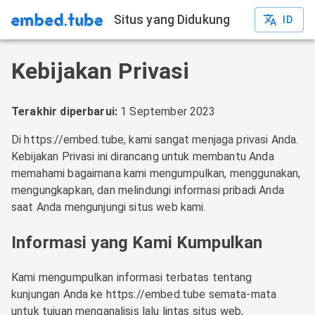
Situs yang Didukung
ID
Kebijakan Privasi
Terakhir diperbarui:
1 September 2023
Di https://embed.tube, kami sangat menjaga privasi Anda.
Kebijakan Privasi ini dirancang untuk membantu Anda
memahami bagaimana kami mengumpulkan, menggunakan,
mengungkapkan, dan melindungi informasi pribadi Anda
saat Anda mengunjungi situs web kami.
Informasi yang Kami Kumpulkan
Kami mengumpulkan informasi terbatas tentang
kunjungan Anda ke https://embed.tube semata-mata
untuk tujuan menganalisis lalu lintas situs web,