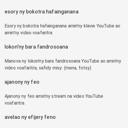
esory ny bokotra hafainganana
Esory ny bokotra hafainganana amin'ny klavie YouTube ao
amin'ny video voafaritra
lokon'ny bara fandrosoana
Manova ny lokon'ny bara fandrosoana YouTube ao amin'ny
video voafaritra, safidy misy: (mena, fotsy)
ajanony ny feo
Ajanony ny feo amin'ny stream na video YouTube
voafaritra.
avelao ny efijery feno