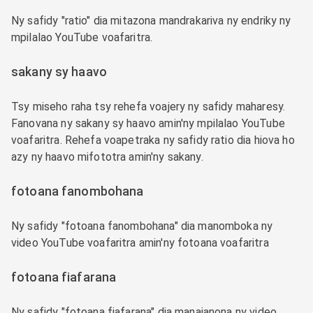
Ny safidy "ratio" dia mitazona mandrakariva ny endriky ny
mpilalao YouTube voafaritra.
sakany sy haavo
Tsy miseho raha tsy rehefa voajery ny safidy maharesy.
Fanovana ny sakany sy haavo amin'ny mpilalao YouTube
voafaritra. Rehefa voapetraka ny safidy ratio dia hiova ho
azy ny haavo mifototra amin'ny sakany.
fotoana fanombohana
Ny safidy "fotoana fanombohana" dia manomboka ny
video YouTube voafaritra amin'ny fotoana voafaritra
fotoana fiafarana
Ny safidy "fotoana fiafarana" dia manajanona ny video