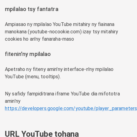
mpilalao tsy fantatra
Ampiasao ny mpilalao YouTube mitahiry ny fiainana
manokana (youtube-nocookie.com) izay tsy mitahiry
cookies ho an'ny fanaraha-maso
fitenin'ny mpilalao
Apetraho ny fiteny amin'ny interface-n'ny mpilalao
YouTube (menu, tooltips).
Ny safidy fampiditrana iframe YouTube dia mifototra
amin'ny
https://developers.google.com/youtube/player_parameter
URL YouTube tohana