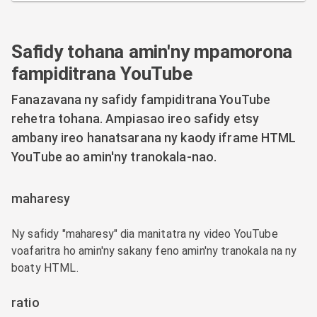
Safidy tohana amin'ny mpamorona
fampiditrana YouTube
Fanazavana ny safidy fampiditrana YouTube
rehetra tohana. Ampiasao ireo safidy etsy
ambany ireo hanatsarana ny kaody iframe HTML
YouTube ao amin'ny tranokala-nao.
maharesy
Ny safidy "maharesy" dia manitatra ny video YouTube
voafaritra ho amin'ny sakany feno amin'ny tranokala na ny
boaty HTML.
ratio