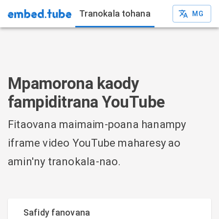
Tranokala tohana
MG
Mpamorona kaody
fampiditrana YouTube
Fitaovana maimaim-poana hanampy
iframe video YouTube maharesy ao
amin'ny tranokala-nao.
Safidy fanovana