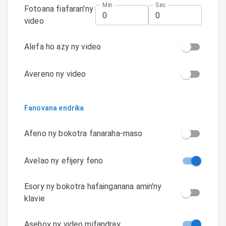
Min
Sec
Fotoana fiafaran'ny
video
Alefa ho azy ny video
Avereno ny video
Fanovana endrika
Afeno ny bokotra fanaraha-maso
Avelao ny efijery feno
Esory ny bokotra hafainganana amin'ny
klavie
Asehoy ny video mifandray