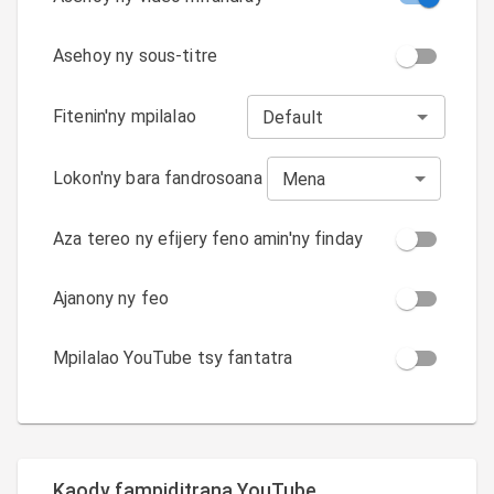
Asehoy ny sous-titre
Fitenin'ny mpilalao
Lokon'ny bara fandrosoana
Mena
Aza tereo ny efijery feno amin'ny finday
Ajanony ny feo
Mpilalao YouTube tsy fantatra
Kaody fampiditrana YouTube