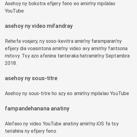
Asehoy ny bokotra efijery feno eo amin'ny mpilalao
YouTube
asehoy ny video mifandray
Rehefa voajery, ny soso-kevitra amin'ny faramparan'ny
efijery dia voasintona amin'ny video avy amin'ny fantsona
mitovy. Tsy azo afenina tanteraka hatramin'ny Septambra
2018.
asehoy ny sous-titre
Asehoy ny sous-titre ho azy eo amin'ny mpilalao YouTube
fampandehanana anatiny
Alefaso ny video YouTube anatiny amin'ny iOS fa tsy
teriahina ny efijery feno