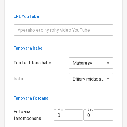
URL YouTube
Fanovana habe
Fomba fitana habe
Maharesy
Ratio
Efijery midadasika [16:9]
Fanovana fotoana
Min
Sec
Fotoana
fanombohana