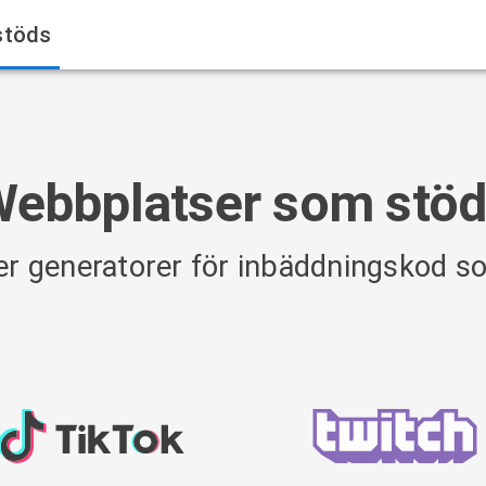
stöds
ebbplatser som stö
ver generatorer för inbäddningskod s