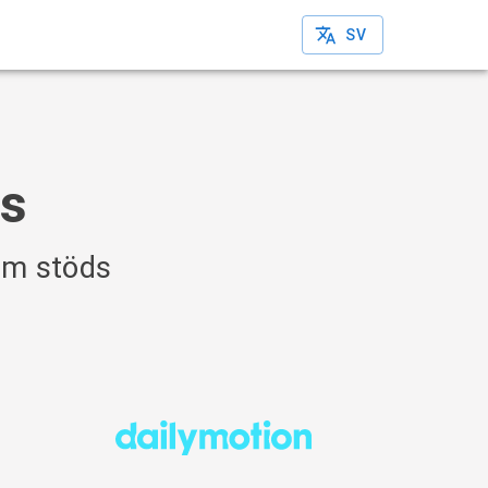
SV
ds
om stöds