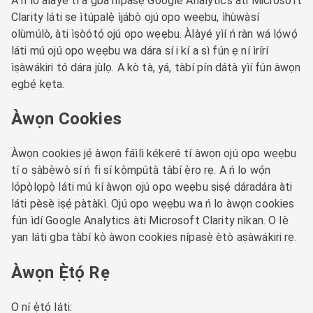
A ń lo àlàyé tí a gba nípasẹ̀ Google Analytics àti Microsoft
Clarity láti ṣe ìtúpalẹ̀ ìjábọ̀ ojú opo wẹẹbu, ìhùwàsí
olùmúlò, àti ìṣòótọ́ ojú opo wẹẹbu. Àlàyé yìí ń ràn wá lọ́wọ́
láti mú ojú opo wẹẹbu wa dára sí i kí a sì fún ẹ ní ìrírí
ìṣàwákiri tó dára jùlọ. A kò tà, yá, tàbí pín dátà yìí fún àwọn
ẹgbẹ́ kẹta.
Àwọn Cookies
Àwọn cookies jẹ́ àwọn fáìlì kékeré tí àwọn ojú opo wẹẹbu
tí o ṣàbẹ̀wò sí ń fi sí kọ̀mpútà tàbí ẹ̀rọ rẹ. A ń lo wọ́n
lọ́pọ̀lọpọ̀ láti mú kí àwọn ojú opo wẹẹbu ṣiṣẹ́ dáradára àti
láti pèsè iṣẹ́ pàtàkì. Ojú opo wẹẹbu wa ń lo àwọn cookies
fún ìdí Google Analytics àti Microsoft Clarity nìkan. O lè
yan láti gba tàbí kọ̀ àwọn cookies nípasẹ̀ ètò aṣàwákiri rẹ.
Àwọn Ẹ̀tọ́ Rẹ
O ní ẹ̀tọ́ láti: