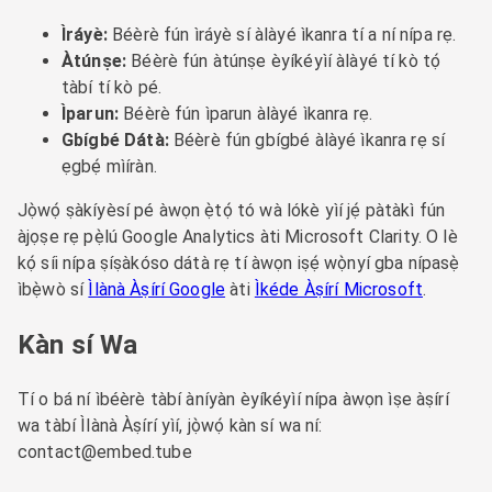
Ìráyè:
Béèrè fún ìráyè sí àlàyé ìkanra tí a ní nípa rẹ.
Àtúnṣe:
Béèrè fún àtúnṣe èyíkéyìí àlàyé tí kò tọ́
tàbí tí kò pé.
Ìparun:
Béèrè fún ìparun àlàyé ìkanra rẹ.
Gbígbé Dátà:
Béèrè fún gbígbé àlàyé ìkanra rẹ sí
ẹgbẹ́ mìíràn.
Jọ̀wọ́ ṣàkíyèsí pé àwọn ẹ̀tọ́ tó wà lókè yìí jẹ́ pàtàkì fún
àjọṣe rẹ pẹ̀lú Google Analytics àti Microsoft Clarity. O lè
kọ́ síi nípa ṣíṣàkóso dátà rẹ tí àwọn iṣẹ́ wọ̀nyí gba nípasẹ̀
ìbẹ̀wò sí
Ìlànà Àṣírí Google
àti
Ìkéde Àṣírí Microsoft
.
Kàn sí Wa
Tí o bá ní ìbéèrè tàbí àníyàn èyíkéyìí nípa àwọn ìṣe àṣírí
wa tàbí Ìlànà Àṣírí yìí, jọ̀wọ́ kàn sí wa ní:
contact@embed.tube