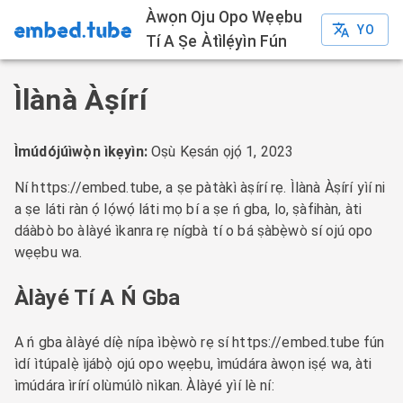
Àwọn Oju Opo Wẹẹbu
YO
Tí A Ṣe Àtìlẹ́yìn Fún
Ìlànà Àṣírí
Ìmúdójúìwọ̀n ìkẹyìn:
Oṣù Kẹsán ọjọ́ 1, 2023
Ní https://embed.tube, a ṣe pàtàkì àṣírí rẹ. Ìlànà Àṣírí yìí ni
a ṣe láti ràn ọ́ lọ́wọ́ láti mọ bí a ṣe ń gba, lo, ṣàfihàn, àti
dáàbò bo àlàyé ìkanra rẹ nígbà tí o bá ṣàbẹ̀wò sí ojú opo
wẹẹbu wa.
Àlàyé Tí A Ń Gba
A ń gba àlàyé díẹ̀ nípa ìbẹ̀wò rẹ sí https://embed.tube fún
ìdí ìtúpalẹ̀ ìjábọ̀ ojú opo wẹẹbu, ìmúdára àwọn iṣẹ́ wa, àti
ìmúdára ìrírí olùmúlò nìkan. Àlàyé yìí lè ní: