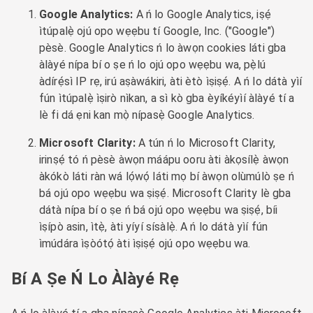
Google Analytics:
A ń lo Google Analytics, iṣẹ́
ìtúpalẹ̀ ojú opo wẹẹbu tí Google, Inc. ("Google")
pèsè. Google Analytics ń lo àwọn cookies láti gba
àlàyé nípa bí o ṣe ń lo ojú opo wẹẹbu wa, pẹ̀lú
àdírẹ́sì IP rẹ, irú aṣàwákiri, àti ètò ìṣiṣẹ́. A ń lo dátà yìí
fún ìtúpalẹ̀ ìṣirò nìkan, a sì kò gba èyíkéyìí àlàyé tí a
lè fi dá ẹni kan mọ̀ nípasẹ̀ Google Analytics.
Microsoft Clarity:
A tún ń lo Microsoft Clarity,
irinṣẹ́ tó ń pèsè àwọn máápu ooru àti àkọsílẹ̀ àwọn
àkókò láti ràn wá lọ́wọ́ láti mọ bí àwọn olùmúlò ṣe ń
bá ojú opo wẹẹbu wa ṣiṣẹ́. Microsoft Clarity lè gba
dátà nípa bí o ṣe ń bá ojú opo wẹẹbu wa ṣiṣẹ́, bíi
ìṣípò asin, ìtẹ̀, àti yíyí sísàlẹ̀. A ń lo dátà yìí fún
ìmúdára ìṣòótọ́ àti ìṣiṣẹ́ ojú opo wẹẹbu wa.
Bí A Ṣe Ń Lo Àlàyé Rẹ