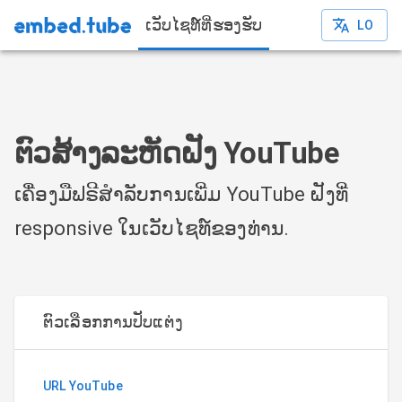
ເວັບໄຊທ໌ທີ່ຮອງຮັບ
LO
ຕົວສ້າງລະຫັດຝັງ YouTube
ເຄື່ອງມືຟຣີສໍາລັບການເພີ່ມ YouTube ຝັງທີ່
responsive ໃນເວັບໄຊທ໌ຂອງທ່ານ.
ຕົວເລືອກການປັບແຕ່ງ
URL YouTube