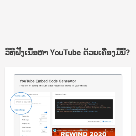
ວິທີຝັງເນື້ອຫາ YouTube ດ້ວຍເຄື່ອງມືນີ້?