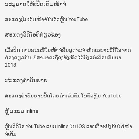
ອະນຸຍາດໃຫ້ເປີດເຕັມໜ້າຈໍ
ສະແດງປຸ່ມເຕັມໜ້າຈໍໃນຕົວຫຼິ້ນ YouTube
ສະແດງວີດີໂອທີ່ກ່ຽວຂ້ອງ
ເມື່ອປິດ ການສະເໜີໃນໜ້າຈໍສິ້ນສຸດຈະຈໍາກັດເຉພາະວີດີໂອຈາກ
ຊ່ອງດຽວກັນ. ບໍ່ສາມາດເຊື່ອງທັງໝົດໄດ້ຕັ້ງແຕ່ເດືອນກັນຍາ
2018.
ສະແດງຄໍາບັນຍາຍ
ສະແດງຄໍາບັນຍາຍປິດໂດຍຄ່າເລີ່ມຕົ້ນໃນຕົວຫຼິ້ນ YouTube
ຫຼິ້ນແບບ inline
ຫຼິ້ນວີດີໂອ YouTube ແບບ inline ໃນ iOS ແທນທີ່ຈະບັງຄັບໃຊ້ໜ້າ
ຈໍເຕັມ