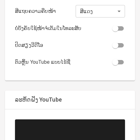
ສີແຖບຄວາມຄືບໜ້າ
ສີແດງ
ບໍ່ບັງຄັບໃຊ້ໜ້າຈໍເຕັມໃນໂທລະສັບ
ປິດສຽງວີດີໂອ
ຕົວຫຼິ້ນ YouTube ແບບໄຮ້ຊື່
ລະຫັດຝັງ YouTube