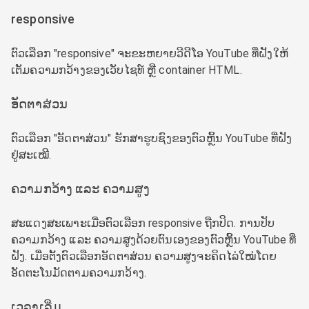
responsive
ຕົວເລືອກ "responsive" ຈະຂະຫຍາຍວີດີໂອ YouTube ທີ່ຝັງໃຫ້
ເຕັມຄວາມກວ້າງຂອງເວັບໄຊທ໌ ຫຼື container HTML.
ອັດຕາສ່ວນ
ຕົວເລືອກ "ອັດຕາສ່ວນ" ຮັກສາຮູບຊົງຂອງຕົວຫຼິ້ນ YouTube ທີ່ຝັງ
ຢູ່ສະເໝີ.
ຄວາມກວ້າງ ແລະ ຄວາມສູງ
ສະແດງສະເພາະເມື່ອຕົວເລືອກ responsive ຖືກປິດ. ການປັບ
ຄວາມກວ້າງ ແລະ ຄວາມສູງດ້ວຍຕົນເອງຂອງຕົວຫຼິ້ນ YouTube ທີ່
ຝັງ. ເມື່ອຕັ້ງຕົວເລືອກອັດຕາສ່ວນ ຄວາມສູງຈະຄິດໄລ່ໃໝ່ໂດຍ
ອັດຕະໂນມັດຕາມຄວາມກວ້າງ.
ເວລາເລີ່ມ