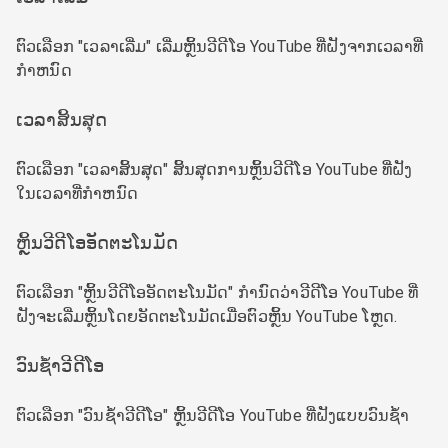
ຕົວເລືອກ "ເວລາເລີ່ມ" ເລີ່ມຫຼິ້ນວີດີໂອ YouTube ທີ່ຝັງຈາກເວລາທີ່
ກໍາຫນົດ
ເວລາສິ້ນສຸດ
ຕົວເລືອກ "ເວລາສິ້ນສຸດ" ສິ້ນສຸດການຫຼິ້ນວີດີໂອ YouTube ທີ່ຝັງ
ໃນເວລາທີ່ກໍາຫນົດ
ຫຼິ້ນວີດີໂອອັດຕະໂນມັດ
ຕົວເລືອກ "ຫຼິ້ນວີດີໂອອັດຕະໂນມັດ" ກໍານົດວ່າວີດີໂອ YouTube ທີ່
ຝັງຈະເລີ່ມຫຼິ້ນໂດຍອັດຕະໂນມັດເມື່ອຕົວຫຼິ້ນ YouTube ໂຫຼດ.
ວົນຊ້ຳວີດີໂອ
ຕົວເລືອກ "ວົນຊ້ຳວີດີໂອ" ຫຼິ້ນວີດີໂອ YouTube ທີ່ຝັງແບບວົນຊ້ຳ