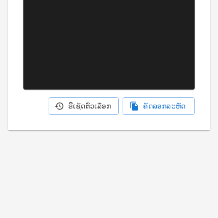
ຣີເຊັດຕົວເລືອກ
ຄັດລອກລະຫັດ