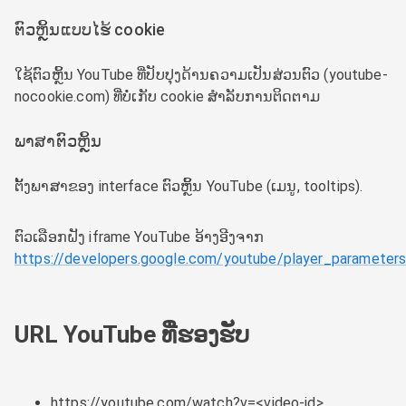
ຕົວຫຼິ້ນແບບໄຮ້ cookie
ໃຊ້ຕົວຫຼິ້ນ YouTube ທີ່ປັບປຸງດ້ານຄວາມເປັນສ່ວນຕົວ (youtube-
nocookie.com) ທີ່ບໍ່ເກັບ cookie ສໍາລັບການຕິດຕາມ
ພາສາຕົວຫຼິ້ນ
ຕັ້ງພາສາຂອງ interface ຕົວຫຼິ້ນ YouTube (ເມນູ, tooltips).
ຕົວເລືອກຝັງ iframe YouTube ອ້າງອີງຈາກ
https://developers.google.com/youtube/player_parameter
URL YouTube ທີ່ຮອງຮັບ
https://youtube.com/watch?v=<video-id>