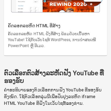
ຄັດລອກລະຫັດ HTML ທີ່ສ້າງ
ຄັດລອກລະຫັດ HTML ຝັງທີ່ສ້າງ ພ້ອມດ້ວຍເນື້ອຫາ
YouTube! ໃຊ້ກັບເວັບໄຊທ໌ WordPress, ການນໍາສະເໜີ
PowerPoint ຫຼື ອີເມວ.
ຕົວເລືອກຕົວສ້າງລະຫັດຝັງ YouTube ທີ່
ຮອງຮັບ
ຄໍາອະທິບາຍຂອງຕົວເລືອກການຝັງ YouTube ທີ່ຮອງຮັບ
ທັງໝົດ. ໃຊ້ຕົວເລືອກລຸ່ມນີ້ເພື່ອປັບປຸງລະຫັດ iframe
HTML YouTube ທີ່ຝັງໃນເວັບໄຊທ໌ຂອງທ່ານ.