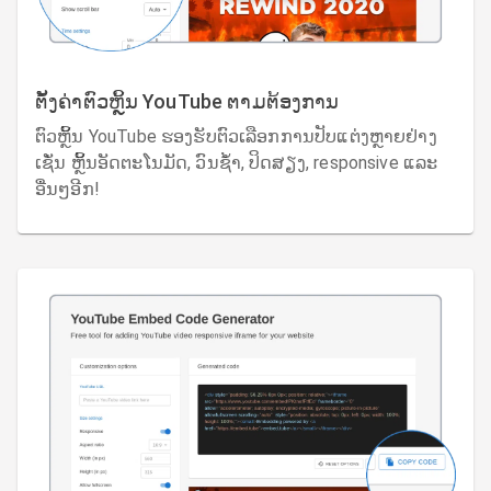
ຕັ້ງຄ່າຕົວຫຼິ້ນ YouTube ຕາມຕ້ອງການ
ຕົວຫຼິ້ນ YouTube ຮອງຮັບຕົວເລືອກການປັບແຕ່ງຫຼາຍຢ່າງ
ເຊັ່ນ ຫຼິ້ນອັດຕະໂນມັດ, ວົນຊ້ຳ, ປິດສຽງ, responsive ແລະ
ອື່ນໆອີກ!