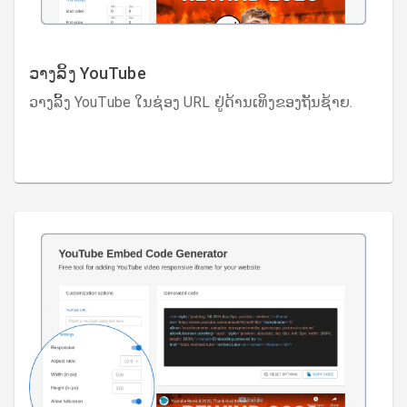
ວາງລິ້ງ YouTube
ວາງລິ້ງ YouTube ໃນຊ່ອງ URL ຢູ່ດ້ານເທິງຂອງຖັນຊ້າຍ.