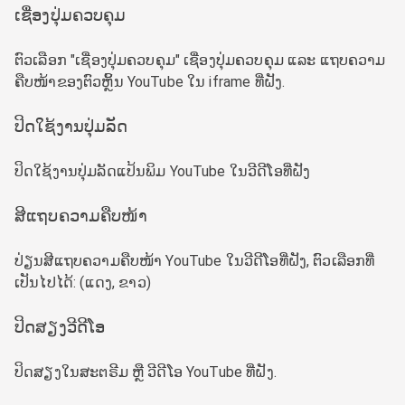
ເຊື່ອງປຸ່ມຄວບຄຸມ
ຕົວເລືອກ "ເຊື່ອງປຸ່ມຄວບຄຸມ" ເຊື່ອງປຸ່ມຄວບຄຸມ ແລະ ແຖບຄວາມ
ຄືບໜ້າຂອງຕົວຫຼິ້ນ YouTube ໃນ iframe ທີ່ຝັງ.
ປິດໃຊ້ງານປຸ່ມລັດ
ປິດໃຊ້ງານປຸ່ມລັດແປ້ນພິມ YouTube ໃນວີດີໂອທີ່ຝັງ
ສີແຖບຄວາມຄືບໜ້າ
ປ່ຽນສີແຖບຄວາມຄືບໜ້າ YouTube ໃນວີດີໂອທີ່ຝັງ, ຕົວເລືອກທີ່
ເປັນໄປໄດ້: (ແດງ, ຂາວ)
ປິດສຽງວີດີໂອ
ປິດສຽງໃນສະຕຣີມ ຫຼື ວີດີໂອ YouTube ທີ່ຝັງ.