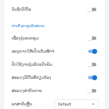
ວົນຊ້ຳວີດີໂອ
ການຕັ້ງຄ່າຮູບລັກສະນະ
ເຊື່ອງປຸ່ມຄວບຄຸມ
ອະນຸຍາດໃຫ້ເປີດເຕັມໜ້າຈໍ
ປິດໃຊ້ງານປຸ່ມລັດແປ້ນພິມ
ສະແດງວີດີໂອທີ່ກ່ຽວຂ້ອງ
ສະແດງຄໍາບັນຍາຍ
ພາສາຕົວຫຼິ້ນ