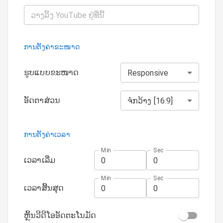
ການຕັ້ງຄ່າຂະໜາດ
ຮູບແບບຂະໜາດ
Responsive
ອັດຕາສ່ວນ
ຈໍກວ້າງ [16:9]
ການຕັ້ງຄ່າເວລາ
Min
Sec
ເວລາເລີ່ມ
Min
Sec
ເວລາສິ້ນສຸດ
ຫຼິ້ນວີດີໂອອັດຕະໂນມັດ